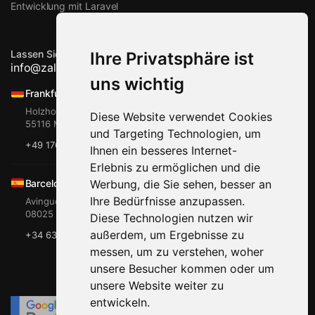
Entwicklung mit Laravel
Lassen Sie uns zusammenarbeiten
Ihre Privatsphäre ist
info@zalts-man.com
uns wichtig
Frankfurt, Mainz
Holzhofstr. 11
Diese Website verwendet Cookies
55116 Mainz
und Targeting Technologien, um
+49 176 765 081 00
Ihnen ein besseres Internet-
Erlebnis zu ermöglichen und die
Werbung, die Sie sehen, besser an
Barcelona
Ihre Bedürfnisse anzupassen.
Avinguda de Gaudi 2
08025 Barcelona
Diese Technologien nutzen wir
außerdem, um Ergebnisse zu
+34 635 797 365
messen, um zu verstehen, woher
unsere Besucher kommen oder um
unsere Website weiter zu
entwickeln.