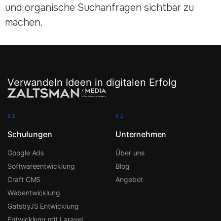
und organische Suchanfragen sichtbar zu
machen.
Verwandeln Ideen in digitalen Erfolg
01
02
Schulungen
Unternehmen
Google Ads
Über uns
Softwareentwicklung
Blog
Craft CMS
Angebot
Webentwicklung
GatsbyJS Entwicklung
Entwicklung mit Laravel