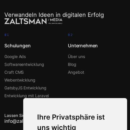
Verwandeln Ideen in digitalen Erfolg
01
02
Schulungen
Unternehmen
Google Ads
Über uns
Softwareentwicklung
Blog
Craft CMS
Angebot
Webentwicklung
GatsbyJS Entwicklung
Entwicklung mit Laravel
Lassen Sie uns zusammenarbeiten
Ihre Privatsphäre ist
info@zalts-man.com
uns wichtig