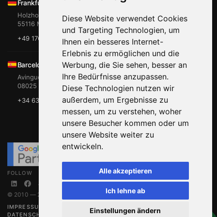
Frankfurt, Mainz
Holzhofstr. 11
Diese Website verwendet Cookies
55116 Mainz
und Targeting Technologien, um
+49 176 765 081 00
Ihnen ein besseres Internet-
Erlebnis zu ermöglichen und die
Werbung, die Sie sehen, besser an
Barcelona
Ihre Bedürfnisse anzupassen.
Avinguda de Gaudi 2
08025 Barcelona
Diese Technologien nutzen wir
außerdem, um Ergebnisse zu
+34 635 797 365
messen, um zu verstehen, woher
unsere Besucher kommen oder um
unsere Website weiter zu
entwickeln.
Alle akzeptieren
FOLLOW
Ich lehne ab
© 2010 — 2026 Zaltsman Media Agency
IMPRESSUM
Einstellungen ändern
DATENSCHUTZ