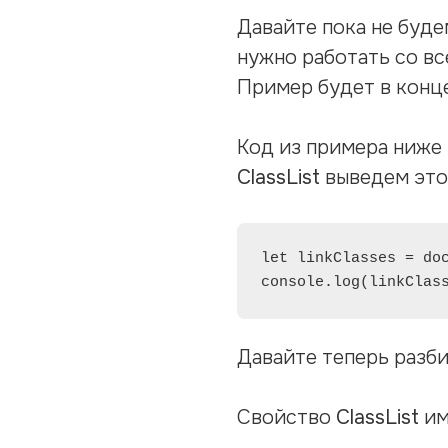
Давайте пока не буде
нужно работать со в
Пример будет в конце
Код из примера ниже 
ClassList
выведем этот
let linkClasses = doc
console.log(linkClas
Давайте теперь разби
Свойство
ClassList
им