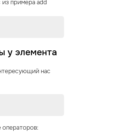
 из примера add
ы у элемента
интересующий нас
e операторов: