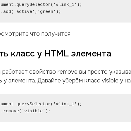
ument.querySelector('#link_1');

t.add('active','green');
осмотрите что получится
ть класс у HTML элемента
 работает свойство remove вы просто указыва
 у элемента. Давайте уберём класс visible у 
ument.querySelector('#link_1');

t.remove('visible');