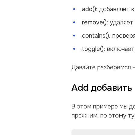
.add():
добавляет к
.remove():
удаляет 
.contains():
проверя
.toggle():
включает 
Давайте разберёмся н
Add добавить 
В этом примере мы до
прежним, по этому ту