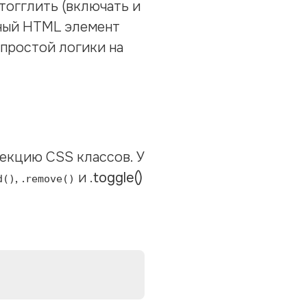
тогглить (включать и
нный HTML элемент
 простой логики на
екцию CSS классов. У
, .
и .
toggle()
d()
remove()