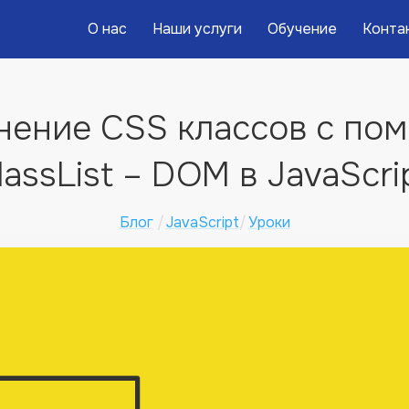
О нас
Наши услуги
Обучение
Конта
нение CSS классов с по
lassList – DOM в JavaScri
Блог
JavaScript
Уроки