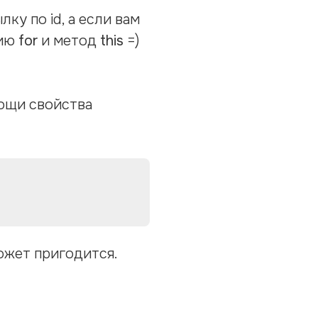
ку по id, а если вам
цию
for
и метод
this
=)
мощи свойства
ожет пригодится.