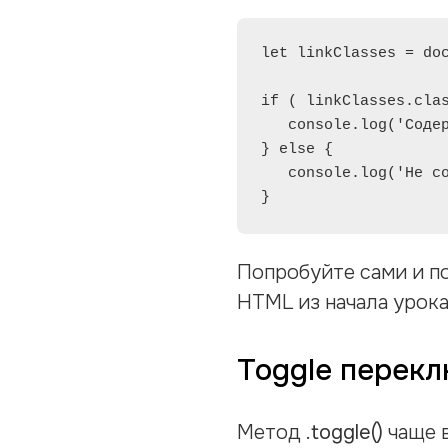
let linkClasses = doc
if ( linkClasses.clas
   console.log('Содержит .active');

} else {

   console.log('Не содержит .active');

}
Попробуйте сами и по
HTML из начала урока
Toggle перекл
Метод
.toggle()
чаще в