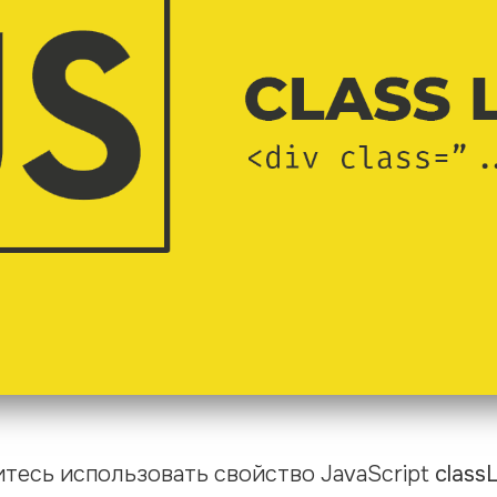
итесь использовать свойство JavaScript
classL