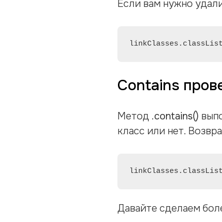
Если вам нужно удал
linkClasses.classLis
Contains пров
Метод
.contains()
выпо
класс или нет. Возвр
linkClasses.classLis
Давайте сделаем боле