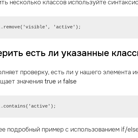
ить несколько классов используйте синтаксис
t.remove('visible', 'active');
ерить есть ли указанные класс
лняет проверку, есть ли у нашего элемента 
ащает значения
true
и
false
t.contains('active');
е подробный пример с использованием if/els