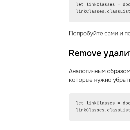
let linkClasses = doc
linkClasses.classLis
Попробуйте сами и п
Remove удали
Аналогичным образом
которые нужно убрать
let linkClasses = doc
linkClasses.classLis