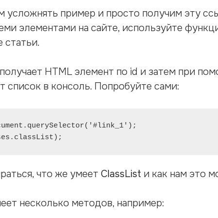
м усложнять пример и просто получим эту ссыл
семи элементами на сайте, используйте функ
 статьи.
получает HTML элемент по id и затем при по
 список в консоль. Попробуйте сами:
ument.querySelector('#link_1');

ses.classList);
раться, что же умеет
ClassList
и как нам это м
еет несколько методов, например: